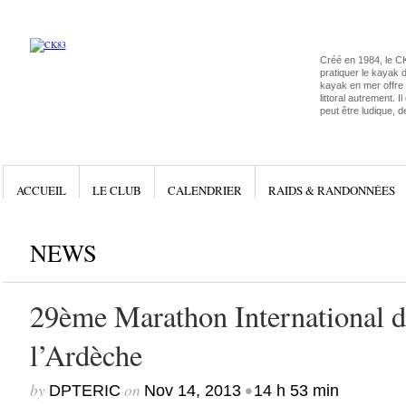
Créé en 1984, le C
pratiquer le kayak 
kayak en mer offre l
littoral autrement. I
peut être ludique, d
ACCUEIL
LE CLUB
CALENDRIER
RAIDS & RANDONNÉES
NEWS
29ème Marathon International d
l’Ardèche
by
on
•
DPTERIC
Nov 14, 2013
14 h 53 min