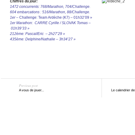
Chiffres du jour:
1472 concurrents: 768/Marathon, 704/Challenge.
604 embarcations : 516/Marathon, 88/Challenge.
1er –
Challenge: Team Ardèche (K7) – 01h32’09 »
1er Marathon: CARRE Cyrille / SLOVAK Tomas –
01h39’33 »
212ème: Pascal/Eric – 2h27’29 »
435ème: Delphine/Nathalie – 3h34’27 »
Previous post
A vous de jouer...
Le calendrier d