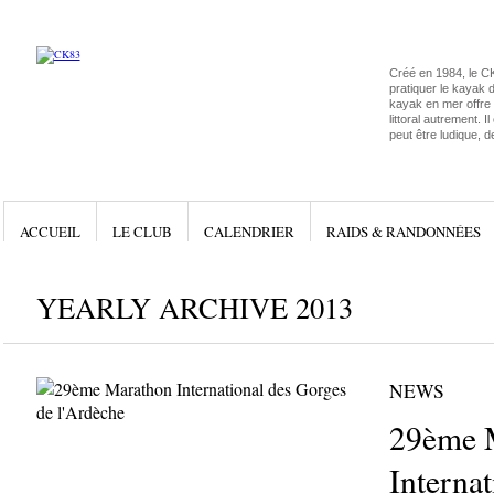
Créé en 1984, le C
pratiquer le kayak 
kayak en mer offre l
littoral autrement. I
peut être ludique, d
ACCUEIL
LE CLUB
CALENDRIER
RAIDS & RANDONNÉES
YEARLY ARCHIVE 2013
NEWS
29ème 
Interna