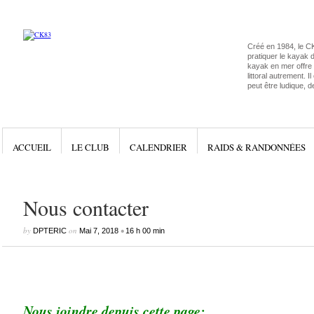
Créé en 1984, le C
pratiquer le kayak 
kayak en mer offre l
littoral autrement. I
peut être ludique, d
ACCUEIL
LE CLUB
CALENDRIER
RAIDS & RANDONNÉES
Nous contacter
by
on
•
DPTERIC
Mai 7, 2018
16 h 00 min
Nous joindre depuis cette page: