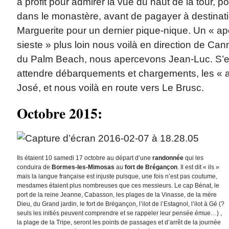
à profit pour admirer la vue du haut de la tour, p
dans le monastère, avant de pagayer à destinatio
Marguerite pour un dernier pique-nique. Un « ap
sieste » plus loin nous voilà en direction de Ca
du Palm Beach, nous apercevons Jean-Luc. S’
attendre débarquements et chargements, les « au 
José, et nous voilà en route vers Le Brusc.
Octobre 2015:
Ils étaient 10 samedi 17 octobre au départ d’une
randonnée
qui les
conduira de
Bormes-les-Mimosas
au
fort de Brégançon
. Il est dit « ils »
mais la langue française est injuste puisque, une fois n’est pas coutume,
mesdames étaient plus nombreuses que ces messieurs. Le cap Bénat, le
port de la reine Jeanne, Cabasson, les plages de la Vinasse, de la mère
Dieu, du Grand jardin, le fort de Brégançon, l’ilot de l’Estagnol, l’ilot à Gé (?
seuls les initiés peuvent comprendre et se rappeler leur pensée émue…) ,
la plage de la Tripe, seront les points de passages et d’arrêt de la journée