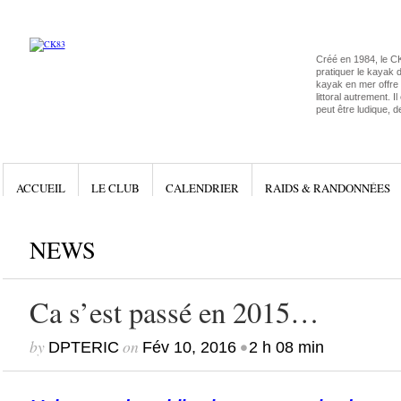
Créé en 1984, le C
pratiquer le kayak 
kayak en mer offre l
littoral autrement. I
peut être ludique, d
ACCUEIL
LE CLUB
CALENDRIER
RAIDS & RANDONNÉES
NEWS
Ca s’est passé en 2015…
by
on
•
DPTERIC
Fév 10, 2016
2 h 08 min