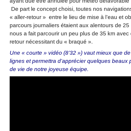
ayant due être annulée pour météo défavorable (o
De part le concept choisi, toutes nos navigation
« aller-retour » entre le lieu de mise à l’eau et ob
parcours journaliers étaient aux alentours de 25
nous a fait parcourir un peu plus de 35 km avec
retour nécessitant du « braqué ».
Une « courte » vidéo (8’32 ») vaut mieux que d
lignes et permettra d’apprécier quelques beaux
de vie de notre joyeuse équipe.