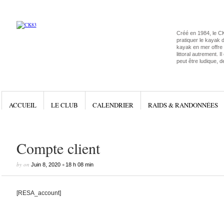
Créé en 1984, le C
pratiquer le kayak 
kayak en mer offre l
littoral autrement. I
peut être ludique, d
ACCUEIL
LE CLUB
CALENDRIER
RAIDS & RANDONNÉES
Compte client
by
on
•
Juin 8, 2020
18 h 08 min
[RESA_account]