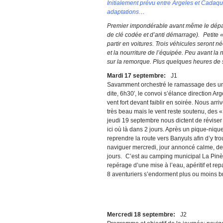
Initialement prévu entre Argeles et Cadaqué
adaptations…
Premier impondérable avant même le dépa
de clé codée et d’anti démarrage).
Petite 
partir en voitures. Trois véhicules seront 
et la nourriture de l’équipée. Peu avant la
sur la remorque. Plus quelques heures de
Mardi 17 septembre:
J1
Savamment orchestré le ramassage des uns 
dite, 6h30′, le convoi s’élance direction 
vent fort devant faiblir en soirée. Nous arri
très beau mais le vent reste soutenu, des «
jeudi 19 septembre nous dictent de réviser
ici où là dans 2 jours. Après un pique-niq
reprendre la route vers Banyuls afin d’y tr
naviguer mercredi, jour annoncé calme, de 
jours. C’est au camping municipal La Pinède
repérage d’une mise à l’eau, apéritif et r
8 aventuriers s’endorment plus ou moins
Mercredi 18 septembre:
J2