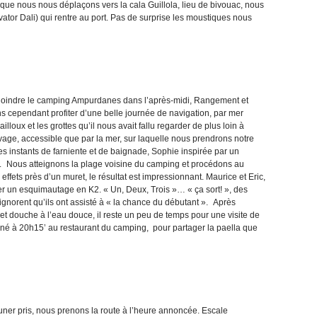
rs que nous nous déplaçons vers la cala Guillola, lieu de bivouac, nous
ator Dali) qui rentre au port. Pas de surprise les moustiques nous
 rejoindre le camping Ampurdanes dans l’après-midi, Rangement et
 cependant profiter d’une belle journée de navigation, par mer
lloux et les grottes qu’il nous avait fallu regarder de plus loin à
uvage, accessible que par la mer, sur laquelle nous prendrons notre
s instants de farniente et de baignade, Sophie inspirée par un
ns. Nous atteignons la plage voisine du camping et procédons au
fets près d’un muret, le résultat est impressionnant. Maurice et Eric,
er un esquimautage en K2. « Un, Deux, Trois »… « ça sort! », des
ignorent qu’ils ont assisté à « la chance du débutant ». Après
 et douche à l’eau douce, il reste un peu de temps pour une visite de
né à 20h15’ au restaurant du camping, pour partager la paella que
uner pris, nous prenons la route à l’heure annoncée. Escale