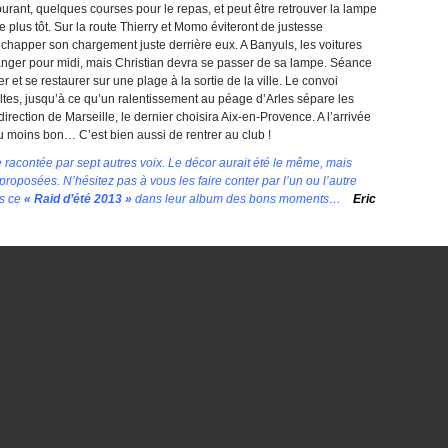
rant, quelques courses pour le repas, et peut être retrouver la lampe
 plus tôt. Sur la route Thierry et Momo éviteront de justesse
 échapper son chargement juste derrière eux. A Banyuls, les voitures
anger pour midi, mais Christian devra se passer de sa lampe. Séance
r et se restaurer sur une plage à la sortie de la ville. Le convoi
tes, jusqu’à ce qu’un ralentissement au péage d’Arles sépare les
rection de Marseille, le dernier choisira Aix-en-Provence. A l’arrivée
u moins bon… C’est bien aussi de rentrer au club !
re racontée par sept autres voix. Le décor aurait été le même, mais
roposées. N’hésitez pas à vous les faire conter par l’un ou l’autre
us ce
« Raid d’été 2013 »
dans leur album des bons moments…
Eric