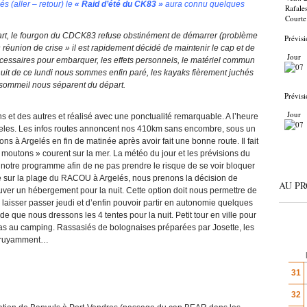
s (aller – retour) le
« Raid d’été du CK83 »
aura connu quelques
Rafale
Courte
rt, le fourgon du CDCK83 refuse obstinément de démarrer (problème
Prévisi
« réunion de crise » il est rapidement décidé de maintenir le cap et de
Jour
nécessaires pour embarquer, les effets personnels, le matériel commun
 nuit de ce lundi nous sommes enfin paré, les kayaks fièrement juchés
 sommeil nous séparent du départ.
Prévisi
Jour
et des autres et réalisé avec une ponctualité remarquable. A l’heure
Argeles. Les infos routes annoncent nos 410km sans encombre, sous un
vons à Argelés en fin de matinée après avoir fait une bonne route. Il fait
 moutons » courent sur la mer. La météo du jour et les prévisions du
 notre programme afin de ne pas prendre le risque de se voir bloquer
ue sur la plage du RACOU à Argelés, nous prenons la décision de
AU P
ouver un hébergement pour la nuit. Cette option doit nous permettre de
laisser passer jeudi et d’enfin pouvoir partir en autonomie quelques
 que nous dressons les 4 tentes pour la nuit. Petit tour en ville pour
epas au camping. Rassasiés de bolognaises préparées par Josette, les
 bruyamment…
31
32