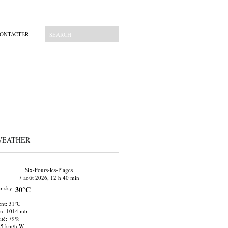
CONTACTER
WEATHER
Six-Fours-les-Plages
7 août 2026, 12 h 40 min
30°C
nt: 31°C
on: 1014 mb
té: 79%
25 km/h W