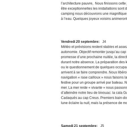
l’architecture pauvre, Nous finissons cet
être exceptionnelles les installations sont
camping nous découvrons une magnifique pl
à l’eau. Quelques joyeux voisins animeront 
Vendredi 20 septembre:
J4
Météo et prévisions restent stables et ass
autonomie. Objectif remonter jusqu’au cap 
promesse d’une prochaine nuitée, la direc
durant notre absence. La préparation des k
ou le questionnement de quelques occupants
arrivent à se faire comprendre. Nous libér
navigation « rase cailloux » nous faisons l
festive pour un groupe arrivé par bateau. N
mer. La mer reste « vivante » nous passons
d’atteindre notre lieu de bivouac: la cala 
Cadaqués au cap Creus. Premiers bain-douc
lune éclaire la nuit, mais la présence de m
Samedi 21 septembre:
J5