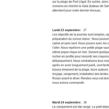
sur la plage de Port Lligat. En soirée, alo
croisons en chemin le Gala (bateau de Salv
attendent pour notre dernier bivouac.
Lundi 23 septembre:
J7
Les objectifs de la journée sont simples,
préparation du convoi retour. Nous pouvons
calme et sans vent. Nous jouons avec les cai
l’aller. Nous repérons une petite plage sa
ultime pique-nique en mer. Suivent quelque
rocher en profite pour ressortir ses crayo
débarquement. Nous centralisons tous nos ef
après en avoir longuement parlé, vont tent
bravos émanent de la plage, leurs auteurs 
rinçage, rangement, installation des tentes
Roses avant le diner. Rendez-vous est don
nous avions commandé.
Mardi 24 septembre:
J8
Le campement est vite rangé. Le petit déje