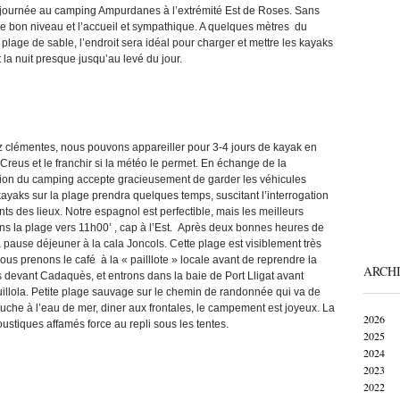
te journée au camping Ampurdanes à l’extrémité Est de Roses. Sans
 de bon niveau et l’accueil et sympathique. A quelques mètres du
age de sable, l’endroit sera idéal pour charger et mettre les kayaks
la nuit presque jusqu’au levé du jour.
ez clémentes, nous pouvons appareiller pour 3-4 jours de kayak en
Creus et le franchir si la météo le permet. En échange de la
tion du camping accepte gracieusement de garder les véhicules
ayaks sur la plage prendra quelques temps, suscitant l’interrogation
 des lieux. Notre espagnol est perfectible, mais les meilleurs
ons la plage vers 11h00’ , cap à l’Est. Après deux bonnes heures de
a pause déjeuner à la cala Joncols. Cette plage est visiblement très
ous prenons le café à la « pailllote » locale avant de reprendre la
ARCH
 devant Cadaquès, et entrons dans la baie de Port Lligat avant
Guillola. Petite plage sauvage sur le chemin de randonnée qui va de
he à l’eau de mer, diner aux frontales, le campement est joyeux. La
2026
oustiques affamés force au repli sous les tentes.
2025
2024
2023
2022