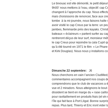
Le bivouac est vite démonté, le petit déje
9h00’ nous mettons à l’eau, objectif: cap
changent à l’approche du cap. Nous effect
mais choisissons de renoncer, face aux creu
tombe à la mi-journée, nous faisons halte
avoir visité le cap Creus par la terre: un
jambes, flemmarde près des kayaks. Christia
bateaux « éclaireurs » partent surfer au cap
rentreront déçus de leur surf, monsieur mé
le cap Creus pour rejoindre la cala Cupil qu
qu’à été tourné en 1971 le film « Le Phar
et Kirk Douglas). Nous nous y installons c
Dimanche 22 septembre:
J6
Nous cherchons en vain l’ancien CludMed, « I
commentaires accompagnent nos coups de 
comprendrons que le club de vacances a ét
vue et 2 miradors. Nous atteignons le bout 
dissident se tient en marge du « rase caill
pour ravitaillement en produits frais (et vin
l’île qui fait face à Port Lligat. Bonne surp
repas. Plus tard, Thierry et Eric iront vide