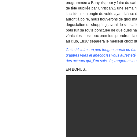
programmée à Banyuls pour y faire du carbu
de tête oubliée par Christian.S une semaine
l’accident, un engin de voirie ayant laissé
auront à boire, nous trouverons de quoi m
dégustation et shopping, avant de s’installe
poursuit sa route ponctuée de quelques hal
véhicules. Les deux premiers prendront la di
au club, 1h30′ séparera le meilleur choix d
Cette histoire, un peu longue, aurait pu êt
d’autres vues et anecdotes vous aurez été p
des acteurs qui, j’en suis sûr, rangeront to
EN BONUS…