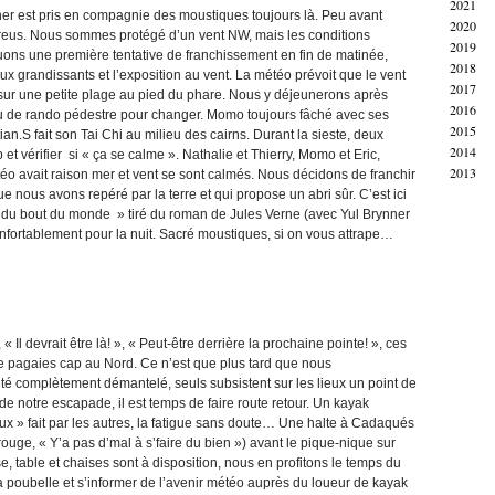
2021
uner est pris en compagnie des moustiques toujours là. Peu avant
2020
 Creus. Nous sommes protégé d’un vent NW, mais les conditions
2019
uons une première tentative de franchissement en fin de matinée,
2018
x grandissants et l’exposition au vent. La météo prévoit que le vent
2017
 sur une petite plage au pied du phare. Nous y déjeunerons après
2016
 peu de rando pédestre pour changer. Momo toujours fâché avec ses
2015
n.S fait son Tai Chi au milieu des cairns. Durant la sieste, deux
2014
 et vérifier si « ça se calme ». Nathalie et Thierry, Momo et Eric,
2013
téo avait raison mer et vent se sont calmés. Nous décidons de franchir
e nous avons repéré par la terre et qui propose un abri sûr. C’est ici
e du bout du monde » tiré du roman de Jules Verne (avec Yul Brynner
onfortablement pour la nuit. Sacré moustiques, si on vous attrape…
l devrait être là! », « Peut-être derrière la prochaine pointe! », ces
pagaies cap au Nord. Ce n’est que plus tard que nous
é complètement démantelé, seuls subsistent sur les lieux un point de
de notre escapade, il est temps de faire route retour. Un kayak
oux » fait par les autres, la fatigue sans doute… Une halte à Cadaqués
 rouge, « Y’a pas d’mal à s’faire du bien ») avant le pique-nique sur
rise, table et chaises sont à disposition, nous en profitons le temps du
r la poubelle et s’informer de l’avenir météo auprès du loueur de kayak