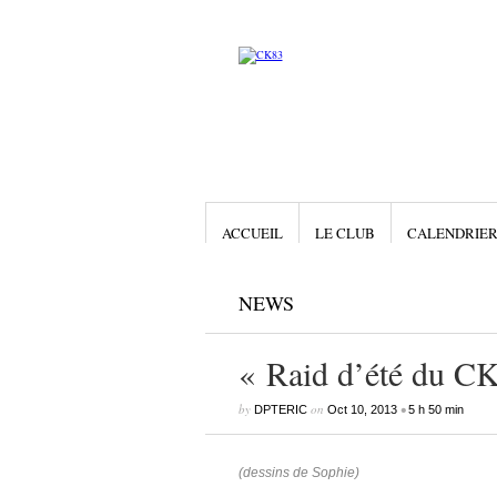
ACCUEIL
LE CLUB
CALENDRIE
NEWS
« Raid d’été du C
by
on
•
DPTERIC
Oct 10, 2013
5 h 50 min
(dessins de Sophie)