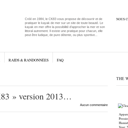
NOUS 
Créé en 1984, le CK83 vous propose de découvrir et de
pratiquer le kayak de mer sur un site de toute beauté. Le
kayak en mer offre la possibilité d'approcher la mer et son
littoral autrement. Il existe une pratique pour chacun, elle
peut être ludique, de pure détente, ou plus sportive...
R
RAIDS & RANDONNÉES
FAQ
THE 
K83 » version 2013…
Aucun commentaire
Appare
Pressi
Humidi
Vent: 