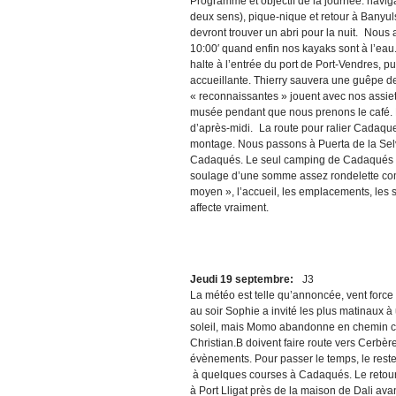
Programme et objectif de la journée: navi
deux sens), pique-nique et retour à Banyul
devront trouver un abri pour la nuit. Nous 
10:00′ quand enfin nos kayaks sont à l’eau
halte à l’entrée du port de Port-Vendres, 
accueillante. Thierry sauvera une guêpe de
« reconnaissantes » jouent avec nos assie
musée pendant que nous prenons le café. P
d’après-midi. La route pour ralier Cadaqu
montage. Nous passons à Puerta de la Selv
Cadaqués. Le seul camping de Cadaqués est
soulage d’une somme assez rondelette comp
moyen », l’accueil, les emplacements, les sa
affecte vraiment.
Jeudi 19 septembre:
J3
La météo est telle qu’annoncée, vent force 7
au soir Sophie a invité les plus matinaux à 
soleil, mais Momo abandonne en chemin car 
Christian.B doivent faire route vers Cerbèr
évènements. Pour passer le temps, le res
à quelques courses à Cadaqués. Le retour 
à Port Lligat près de la maison de Dali avan