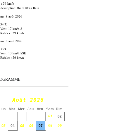
s : 59 km/h
 description:
0mm
/
0%
/
Rain
ons
8 août 2026
34°C
Vent: 17 km/h S
Rafales : 39 km/h
ons
9 août 2026
33°C
Vent: 13 km/h SSE
Rafales : 26 km/h
ROGRAMME
Août 2026
Lun
Mar
Mer
Jeu
Ven
Sam
Dim
01
02
08
03
04
05
06
07
09