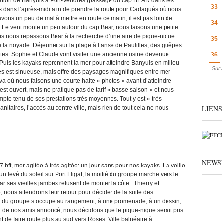
gation de Banyuls à Port-Vendres (passage du cap BEAR dans les
33
s dans l’après-midi afin de prendre la route pour Cadaqués où nous
avons un peu de mal à mettre en route ce matin, il est pas loin de
34
. Le vent monte un peu autour du cap Bear, nous faisons une petite
puis nous repassons Bear à la recherche d’une aire de pique-nique
35
 la noyade. Déjeuner sur la plage à l’anse de Paulilles, des guêpes
ttes. Sophie et Claude vont visiter une ancienne usine devenue
36
uis les kayaks reprennent la mer pour atteindre Banyuls en milieu
Surv
es est sinueuse, mais offre des paysages magnifiques entre mer
a où nous faisons une courte halte « photos » avant d’atteindre
 ouvert, mais ne pratique pas de tarif « basse saison » et nous
te tenu de ses prestations très moyennes. Tout y est « très
LIENS
nitaires, l’accès au centre ville, mais rien de tout cela ne nous
NEWS
 bft, mer agitée à très agitée: un jour sans pour nos kayaks. La veille
un levé du soleil sur Port Lligat, la moitié du groupe marche vers le
ses vieilles jambes refusent de monter la côte. Thierry et
e, nous attendrons leur retour pour décider de la suite des
te du groupe s’occupe au rangement, à une promenade, à un dessin,
de nos amis annoncé, nous décidons que le pique-nique serait pris
t de faire route plus au sud vers Roses. Ville balnéaire à