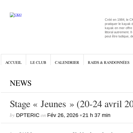
Créé en 1984, le C
pratiquer le kayak 
kayak en mer offre l
littoral autrement. I
peut être ludique, d
ACCUEIL
LE CLUB
CALENDRIER
RAIDS & RANDONNÉES
NEWS
Stage « Jeunes » (20-24 avril 2
by
on
•
DPTERIC
Fév 26, 2026
21 h 37 min