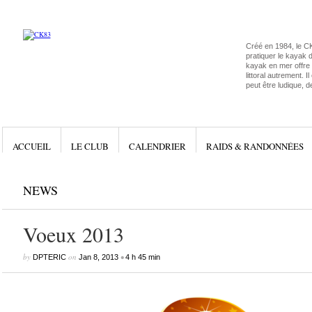
Créé en 1984, le C
pratiquer le kayak 
kayak en mer offre l
littoral autrement. I
peut être ludique, d
ACCUEIL
LE CLUB
CALENDRIER
RAIDS & RANDONNÉES
NEWS
Voeux 2013
by
on
•
DPTERIC
Jan 8, 2013
4 h 45 min