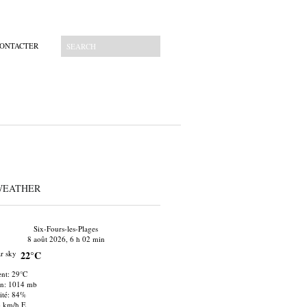
CONTACTER
WEATHER
Six-Fours-les-Plages
8 août 2026, 6 h 02 min
22°C
nt: 29°C
on: 1014 mb
té: 84%
6 km/h E