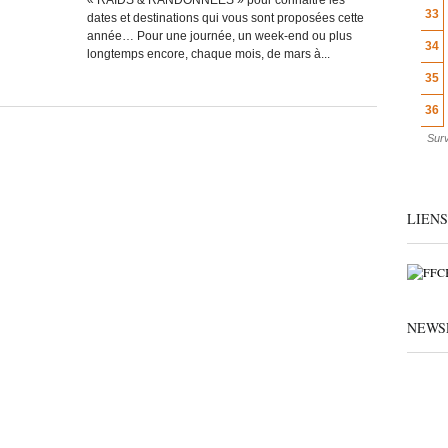
« RAIDS & RANDONNEES » pour connaitre les
33
dates et destinations qui vous sont proposées cette
année… Pour une journée, un week-end ou plus
34
longtemps encore, chaque mois, de mars à...
35
36
Surv
LIENS
NEWS