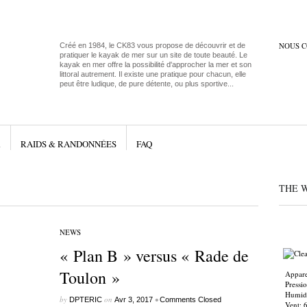
NOUS 
Créé en 1984, le CK83 vous propose de découvrir et de
pratiquer le kayak de mer sur un site de toute beauté. Le
kayak en mer offre la possibilité d'approcher la mer et son
littoral autrement. Il existe une pratique pour chacun, elle
peut être ludique, de pure détente, ou plus sportive...
R
RAIDS & RANDONNÉES
FAQ
THE 
NEWS
« Plan B » versus « Rade de
Toulon »
Appare
Pressi
Humidi
by
on
•
DPTERIC
Avr 3, 2017
Comments Closed
Vent: 