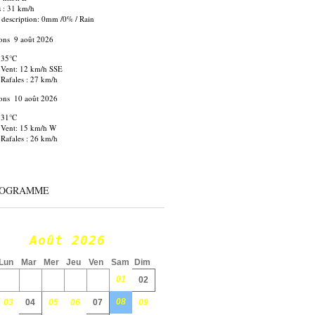
s : 31 km/h
 description:
0mm
/
0%
/
Rain
ons
9 août 2026
35°C
Vent: 12 km/h SSE
Rafales : 27 km/h
ons
10 août 2026
31°C
Vent: 15 km/h W
Rafales : 26 km/h
ROGRAMME
Août 2026
Lun
Mar
Mer
Jeu
Ven
Sam
Dim
01
02
08
03
04
05
06
07
09