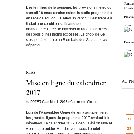
Rafale
Dès le milieu de la semaine, les prévisions météo du
Courte
samedi 18 mars condamnaient la sortie programmée
Prévisi
en rade de Toulon… Certes un vent d’Ouest force 4 à
6 était une condition suffisante pour
Jour
abandonner l’idée de traverser la rade, mais il restait
des possibilités moins exposées. Le choix de Gé
s’est porté sur un plan B en baie des Sablettes: au
Prévisi
départ du...
Jour
NEWS
Mise en ligne du calendrier
AU P
2017
by
on
•
DPTERIC
Mar 1, 2017
Comments Closed
Lors de l’Assemblée Générale, en avant première,
les grandes lignes du programme 2017 avaient été
31
dévoilées. Le calendrier 2017 a depuis été finalisé et
vient d’être publié. Rendez vous sous l’onglet
32