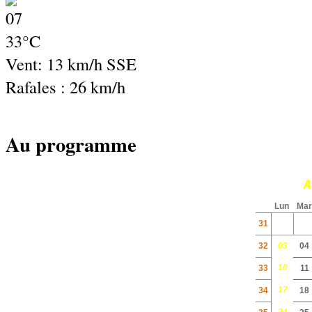
33°C
Vent: 13 km/h SSE
Rafales : 26 km/h
Au programme
A
Lun
Mar
31
32
03
04
10
33
11
17
34
18