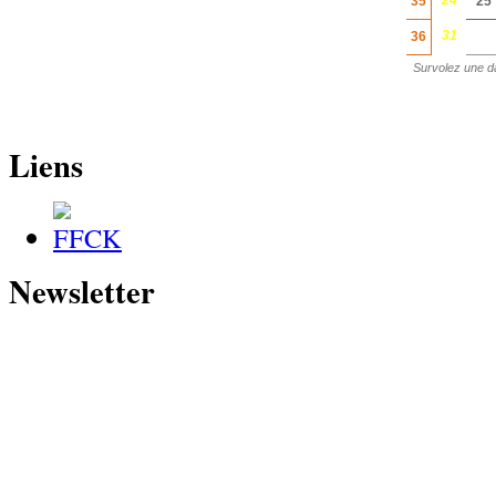
24
35
25
31
36
Survolez une d
Liens
Newsletter