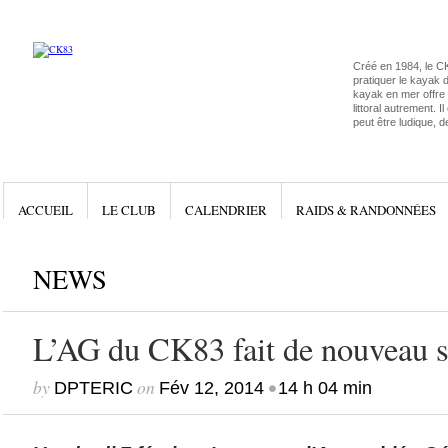
Créé en 1984, le C
pratiquer le kayak 
kayak en mer offre l
littoral autrement. I
peut être ludique, d
ACCUEIL
LE CLUB
CALENDRIER
RAIDS & RANDONNÉES
NEWS
L’AG du CK83 fait de nouveau s
by
on
•
DPTERIC
Fév 12, 2014
14 h 04 min