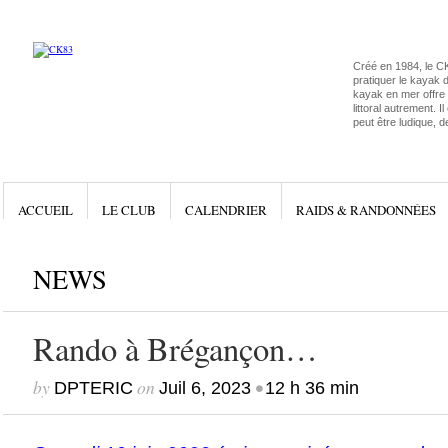
Créé en 1984, le C
pratiquer le kayak 
kayak en mer offre l
littoral autrement. I
peut être ludique, d
ACCUEIL
LE CLUB
CALENDRIER
RAIDS & RANDONNÉES
NEWS
Rando à Brégançon…
by
on
•
DPTERIC
Juil 6, 2023
12 h 36 min