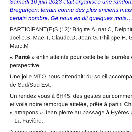
Samedi 10 juin 2023 était organisée une randon
Brégançon: terrain connu des plus anciens mais
certain nombre. Gé nous en dit quelques mots
PARTICIPANT(E)S (12): Brigitte.A, nat.C, Delph
Joëlle.S, Mäe.T, Claude.D, Jean.G, Philippe.H, G
Marc.M
« Parité »
enfin atteinte pour cette belle journé
perspective.
Une jolie MTO nous attendait: du soleil accompa
de Sud/Sud Est.
Un rendez vous à 6H45, des gestes qui commenc
et voilà notre remorque attelée, prête à partir. 
« attrapons » Jean pierre au passage à Hyères 
– La Favière.
A notre arrivée, les parkings étaient bien remplis