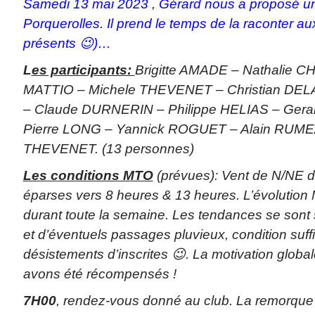
Samedi 13 mai 2023 , Gérard nous a proposé un
Porquerolles. Il prend le temps de la raconter au
présents 😉)…
L
es participants:
Brigitte AMADE – Nathalie 
MATTIO – Michele THEVENET – Christian DEL
– Claude DURNERIN – Philippe HELIAS – Ger
Pierre LONG – Yannick ROGUET – Alain RUM
THEVENET.
(13 personnes)
Les conditions MTO
(prévues): V
ent de N/NE d
éparses vers 8 heures & 13 heures.
L’évolution
durant toute la semaine. Les tendances se sont s
et d’éventuels passages pluvieux, condition suf
désistements d’inscrites
😉
. La motivation globa
avons été récompensés !
7H00
, rendez-vous donné au club. La remorque 