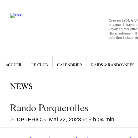
Créé en 1984, le C
pratiquer le kayak 
kayak en mer offre l
littoral autrement. I
peut être ludique, d
ACCUEIL
LE CLUB
CALENDRIER
RAIDS & RANDONNÉES
NEWS
Rando Porquerolles
by
on
•
DPTERIC
Mai 22, 2023
15 h 04 min