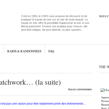
NOUS 
Créé en 1984, le CK83 vous propose de découvrir et de
pratiquer le kayak de mer sur un site de toute beauté. Le
kayak en mer offre la possibilité d'approcher la mer et son
littoral autrement. Il existe une pratique pour chacun, elle
peut être ludique, de pure détente, ou plus sportive...
R
RAIDS & RANDONNÉES
FAQ
THE 
patchwork… (la suite)
Aucun commentaire
Appare
Pressi
ce n’est pas une raison pour être totalement privé des évènements…
Humidi
Vent: