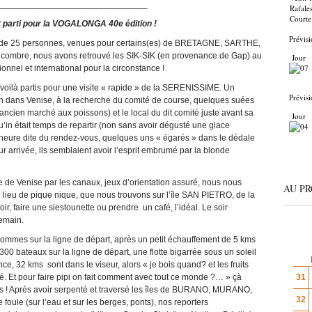
_______________________________
Rafale
Courte
t parti pour la VOGALONGA 40e édition !
Prévisi
ent de 25 personnes, venues pour certains(es) de BRETAGNE, SARTHE,
encombre, nous avons retrouvé les SIK-SIK (en provenance de Gap) au
Jour
onnel et international pour la circonstance !
oilà partis pour une visite « rapide » de la SERENISSIME. Un
Prévisi
ion dans Venise, à la recherche du comité de course, quelques suées
’ancien marché aux poissons) et le local du dit comité juste avant sa
Jour
’in était temps de repartir (non sans avoir dégusté une glace
 l’heure dite du rendez-vous, quelques uns « égarés » dans le dédale
leur arrivée, ils semblaient avoir l’esprit embrumé par la blonde
e de Venise par les canaux, jeux d’orientation assuré, nous nous
AU P
n lieu de pique nique, que nous trouvons sur l’île SAN PIETRO, de la
ir, faire une siestounette ou prendre un café, l’idéal. Le soir
demain.
mmes sur la ligne de départ, après un petit échauffement de 5 kms
0 bateaux sur la ligne de départ, une flotte bigarrée sous un soleil
e, 32 kms sont dans le viseur, alors « je bois quand? et les fruits
é. Et pour faire pipi on fait comment avec tout ce monde ?… » çà
31
tes ! Après avoir serpenté et traversé les îles de BURANO, MURANO,
32
 foule (sur l’eau et sur les berges, ponts), nos reporters