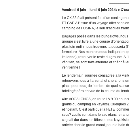
_________
Vendredi 6 juin – lundi 9 juin 2014:
«
C’es
Le CK 83 était présent fort d’un conting
ET GAP. A l’issue d’un voyage aller sans 
camping de FUSINA, le lieu d’accueil traditi
Bagages posés dans les bungalows, nous v
groupe s’est livré à une course d’orientat
plus loin enfin nous trouvons la pesceria (l
fermeture. Nos montres nous indiquaient qu
italienne), retrouver le reste du groupe. À
vénitien, se sont faits attendre et chérir à 
vénitienne !
Le lendemain, journée consacrée à la visit
retrouvons tous à l’arsenal et cherchons u
place pour tous, de l’ombre, de quoi s’asseo
briefing/apéro en vue de la course du len
40e VOGALONGA, en route ! A 9.00 nous so
(partis du camping en kayaks). Quelques 230
étincelant. C’est parti que la FETE commenc
secs? zut ils sont dans le sac étanche rang
cogitait dur dans les têtes de nos kayakis
arrivée dans le grand canal, pour le bain de