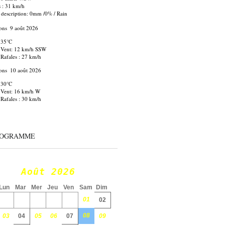
s : 31 km/h
 description:
0mm
/
0%
/
Rain
ons
9 août 2026
35°C
Vent: 12 km/h SSW
Rafales : 27 km/h
ons
10 août 2026
30°C
Vent: 16 km/h W
Rafales : 30 km/h
ROGRAMME
Août 2026
Lun
Mar
Mer
Jeu
Ven
Sam
Dim
01
02
08
03
04
05
06
07
09