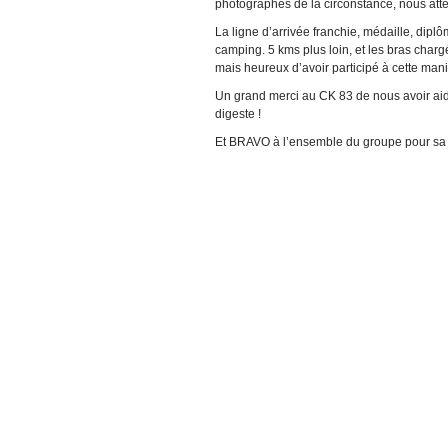
photographes de la circonstance, nous atte
La ligne d’arrivée franchie, médaille, di
camping. 5 kms plus loin, et les bras cha
mais heureux d’avoir participé à cette manif
Un grand merci au CK 83 de nous avoir aidé
digeste !
Et BRAVO à l’ensemble du groupe pour s