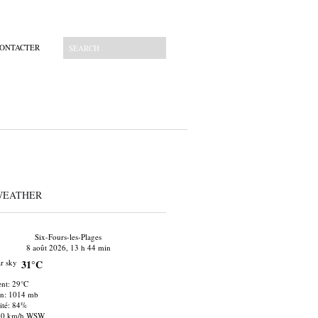
CONTACTER
WEATHER
Six-Fours-les-Plages
8 août 2026, 13 h 44 min
31°C
nt: 29°C
on: 1014 mb
té: 84%
 10 km/h WSW