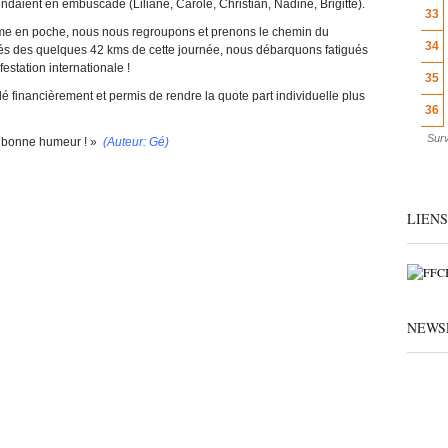
ndaient en embuscade (Liliane, Carole, Christian, Nadine, Brigitte).
33
plôme en poche, nous nous regroupons et prenons le chemin du
34
rgés des quelques 42 kms de cette journée, nous débarquons fatigués
estation internationale !
35
 financièrement et permis de rendre la quote part individuelle plus
36
Surv
a bonne humeur ! »
(Auteur: Gé)
LIENS
NEWS