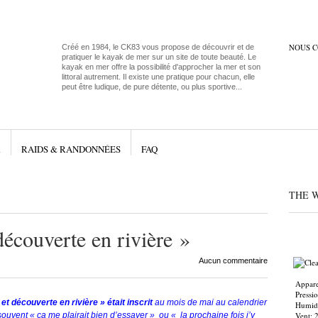
NOUS 
Créé en 1984, le CK83 vous propose de découvrir et de
pratiquer le kayak de mer sur un site de toute beauté. Le
kayak en mer offre la possibilité d'approcher la mer et son
littoral autrement. Il existe une pratique pour chacun, elle
peut être ludique, de pure détente, ou plus sportive...
R
RAIDS & RANDONNÉES
FAQ
THE 
écouverte en rivière »
Aucun commentaire
Appare
Pressi
 et découverte en rivière » était inscrit
au mois de mai au calendrier
Humidi
ouvent « ça me plairait bien d’essayer » ou « la prochaine fois j’y
Vent: 