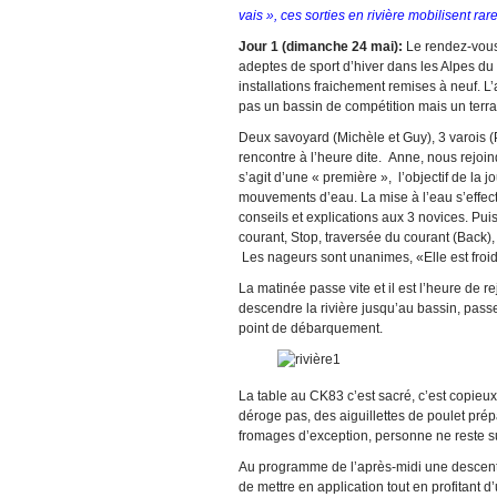
vais », ces sorties en rivière mobilisent r
Jour 1 (dimanche 24 mai):
Le rendez-vous 
adeptes de sport d’hiver dans les Alpes du 
installations fraichement remises à neuf. L
pas un bassin de compétition mais un terra
Deux savoyard (Michèle et Guy), 3 varois (P
rencontre à l’heure dite. Anne, nous rejoi
s’agit d’une « première », l’objectif de l
mouvements d’eau. La mise à l’eau s’effect
conseils et explications aux 3 novices. Pu
courant, Stop, traversée du courant (Back),
Les nageurs sont unanimes, «Elle est froi
La matinée passe vite et il est l’heure de 
descendre la rivière jusqu’au bassin, passer
point de débarquement.
La table au CK83 c’est sacré, c’est copieux
déroge pas, des aiguillettes de poulet pré
fromages d’exception, personne ne reste s
Au programme de l’après-midi une descente 
de mettre en application tout en profitant 