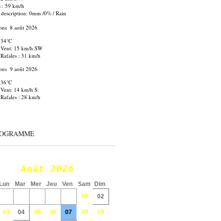
s : 59 km/h
 description:
0mm
/
0%
/
Rain
ons
8 août 2026
34°C
Vent: 15 km/h SW
Rafales : 31 km/h
ons
9 août 2026
36°C
Vent: 14 km/h S
Rafales : 28 km/h
ROGRAMME
Août 2026
Lun
Mar
Mer
Jeu
Ven
Sam
Dim
01
02
08
03
04
05
06
07
09