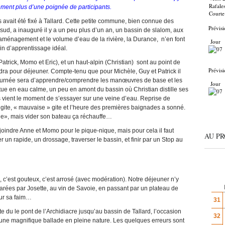
Rafale
arement plus d’une poignée de participants.
Courte
avait été fixé à Tallard. Cette petite commune, bien connue des
Prévisi
sud, a inauguré il y a un peu plus d’un an, un bassin de slalom, aux
’aménagement et le volume d’eau de la rivière, la Durance, n’en font
Jour
in d’apprentissage idéal.
atrick, Momo et Eric), et un haut-alpin (Christian) sont au point de
Prévisi
ndra pour déjeuner. Compte-tenu que pour Michèle, Guy et Patrick il
a journée sera d’apprendre/comprendre les manœuvres de base et les
Jour
ue en eau calme, un peu en amont du bassin où Christian distille ses
is vient le moment de s’essayer sur une veine d’eau. Reprise de
 gite, « mauvaise » gite et l’heure des premières baignades a sonné.
de», mais vider son bateau ça réchauffe…
rejoindre Anne et Momo pour le pique-nique, mais pour cela il faut
AU P
 un rapide, un drossage, traverser le bassin, et finir par un Stop au
, c’est gouteux, c’est arrosé (avec modération). Notre déjeuner n’y
parées par Josette, au vin de Savoie, en passant par un plateau de
ur sa faim…
31
du le pont de l’Archidiacre jusqu’au bassin de Tallard, l’occasion
32
d’une magnifique ballade en pleine nature. Les quelques erreurs sont