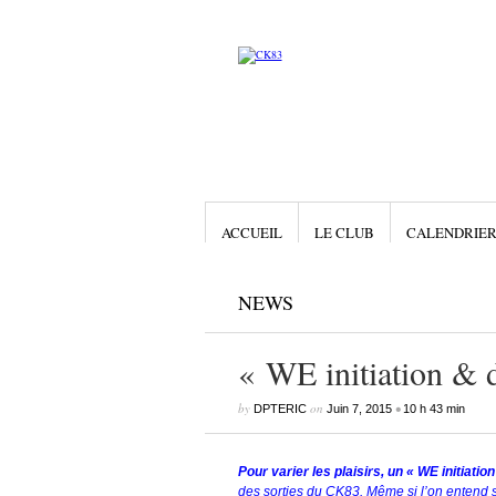
ACCUEIL
LE CLUB
CALENDRIE
NEWS
« WE initiation & d
by
on
•
DPTERIC
Juin 7, 2015
10 h 43 min
Pour varier les plaisirs, un « WE initiation
des sorties du CK83. Même si l’on entend s