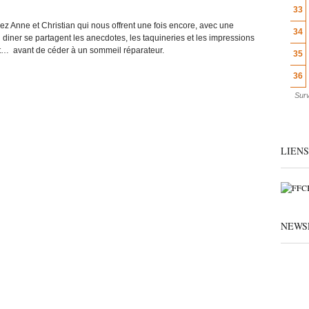
33
z Anne et Christian qui nous offrent une fois encore, avec une
34
Au diner se partagent les anecdotes, les taquineries et les impressions
t… avant de céder à un sommeil réparateur.
35
36
Surv
LIENS
NEWS