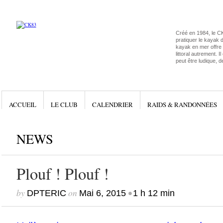
Créé en 1984, le C
pratiquer le kayak 
kayak en mer offre l
littoral autrement. I
peut être ludique, d
ACCUEIL
LE CLUB
CALENDRIER
RAIDS & RANDONNÉES
NEWS
Plouf ! Plouf !
by
on
•
DPTERIC
Mai 6, 2015
1 h 12 min