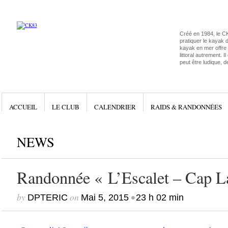
Créé en 1984, le C
pratiquer le kayak 
kayak en mer offre l
littoral autrement. I
peut être ludique, d
ACCUEIL
LE CLUB
CALENDRIER
RAIDS & RANDONNÉES
NEWS
Randonnée « L’Escalet – Cap L
by
on
•
DPTERIC
Mai 5, 2015
23 h 02 min