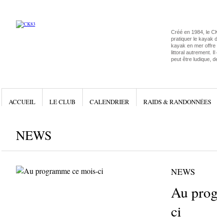
Créé en 1984, le C
pratiquer le kayak 
kayak en mer offre l
littoral autrement. I
peut être ludique, d
ACCUEIL
LE CLUB
CALENDRIER
RAIDS & RANDONNÉES
NEWS
NEWS
Au prog
ci