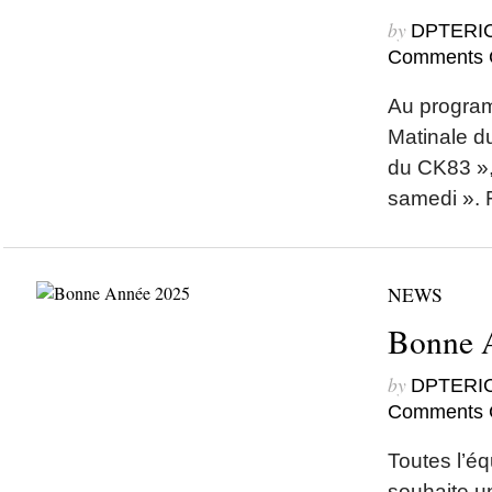
by
DPTERI
Comments 
Au program
Matinale d
du CK83 »,
samedi ». 
NEWS
Bonne 
by
DPTERI
Comments 
Toutes l’é
souhaite u