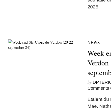
2025.
NEWS
Week-en
Verdon 
septemb
by
DPTERI
Comments 
Etaient du 
Maë, Nathal